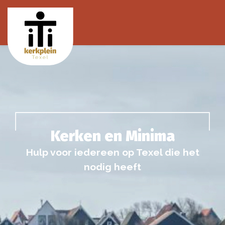
Kerken en Minima
Hulp voor iedereen op Texel die het
nodig heeft