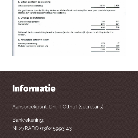
Informatie
Aanspreekpunt: Dhr. T.Olthof (secretaris)
Bankrekening:
NL27RABO 0362 5993 43