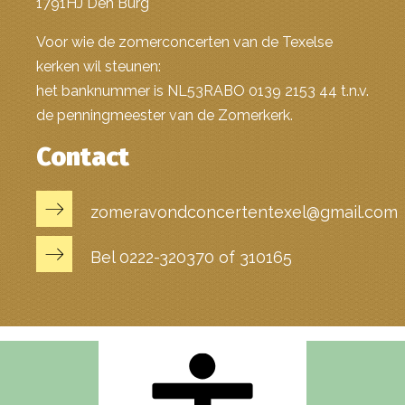
1791HJ Den Burg
Voor wie de zomerconcerten van de Texelse
kerken wil steunen:
het banknummer is NL53RABO 0139 2153 44 t.n.v.
de penningmeester van de Zomerkerk.
Contact
zomeravondconcertentexel@gmail.com
Bel 0222-320370 of 310165