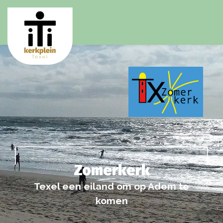
Zomerkerk
Texel een eiland om op Adem te
komen