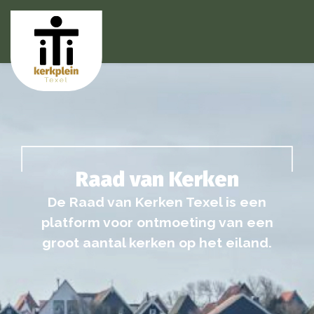
Raad van Kerken
De Raad van Kerken Texel is een
platform voor ontmoeting van een
groot aantal kerken op het eiland.