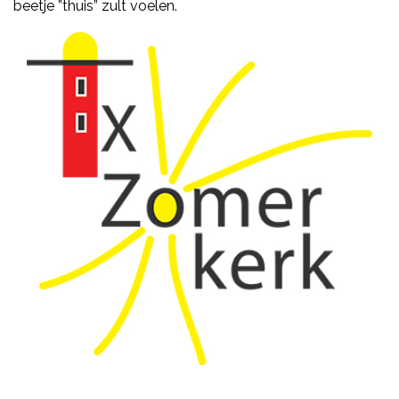
beetje ”thuis” zult voelen.